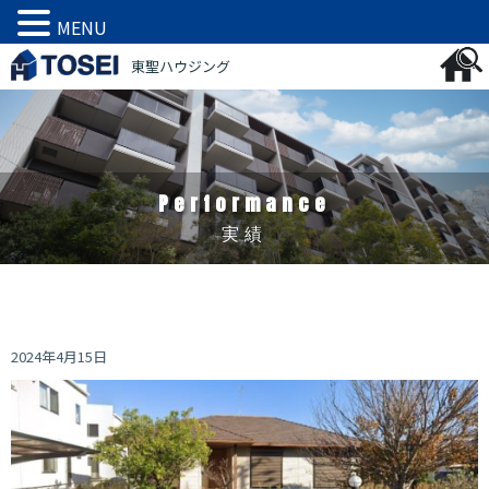
MENU
内
東聖ハウジング
容
を
ス
キ
ッ
プ
Performance
実績
2024年4月15日