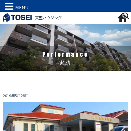
MENU
内
東聖ハウジング
容
を
ス
キ
ッ
プ
Performance
実績
2019年5月28日