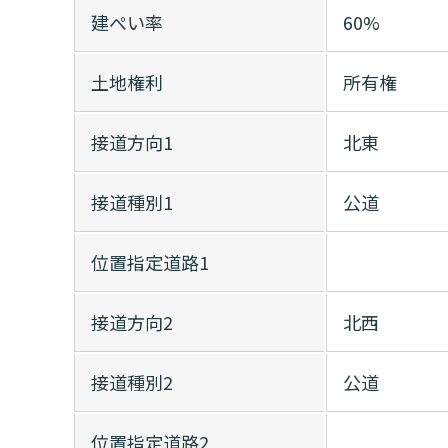
建ぺい率
60%
土地権利
所有権
接道方向1
北東
接道種別1
公道
位置指定道路1
接道方向2
北西
接道種別2
公道
位置指定道路2