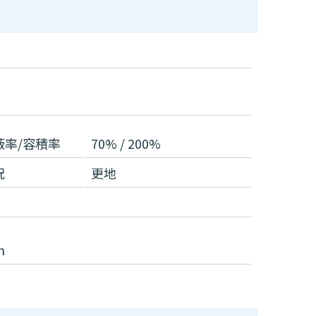
蔽率/容積率
70% / 200%
況
更地
m