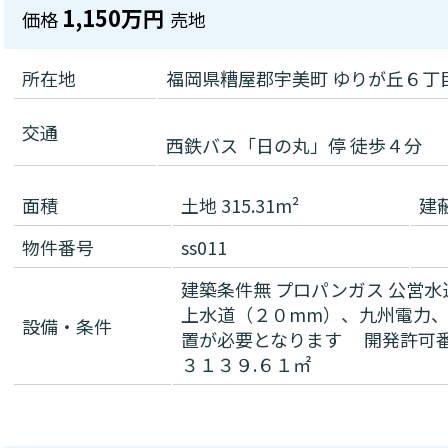
1,150万円
価格
売地
所在地
福岡県糟屋郡宇美町 ゆりが丘６丁
交通
西鉄バス「日の丸」停 徒歩４分
面積
土地 315.31m²
建
物件番号
ss011
建築条件無
プロパンガス
公営水
上水道（２０mm）、九州電力、
設備・条件
置が必要となります 開発許可
３１３９.６１㎡