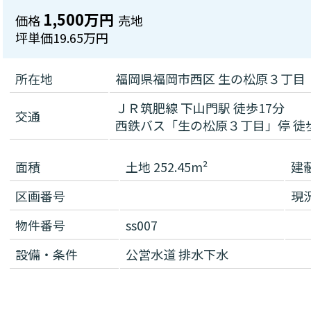
1,500万円
価格
売地
坪単価
19.65万円
所在地
福岡県福岡市西区 生の松原３丁
ＪＲ筑肥線 下山門駅 徒歩17分
交通
西鉄バス「生の松原３丁目」停 徒
面積
土地 252.45m²
建
区画番号
現
物件番号
ss007
設備・条件
公営水道
排水下水