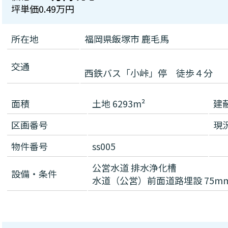
坪単価
0.49万円
所在地
福岡県飯塚市 鹿毛馬
交通
西鉄バス「小峠」停 徒歩４分
面積
土地 6293m²
建
区画番号
現
物件番号
ss005
公営水道
排水浄化槽
設備・条件
水道（公営）前面道路埋設 75m