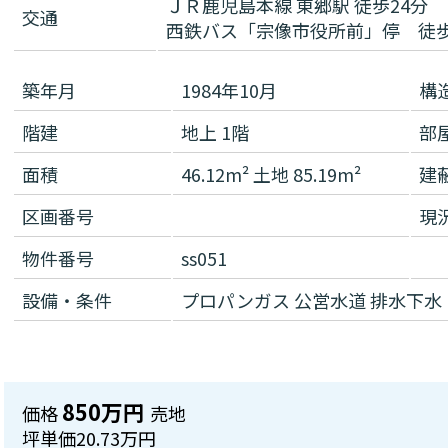
ＪＲ鹿児島本線 東郷駅 徒歩24分
交通
西鉄バス「宗像市役所前」停 徒
築年月
1984年10月
構
階建
地上 1階
部
面積
46.12m² 土地 85.19m²
建
区画番号
現
物件番号
ss051
設備・条件
プロパンガス
公営水道
排水下水
850万円
価格
売地
坪単価
20.73万円