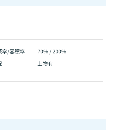
蔽率/容積率
70% / 200%
況
上物有