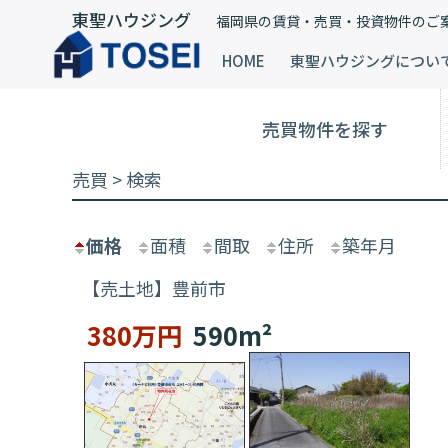
東聖ハウジング
福岡県の賃貸・売買・投資物件のご
HOME
東聖ハウジングについ
売買物件を探す
売買 > 検索
価格
面積
間取
住所
築年月
【売土地】豊前市
380万円
590m²