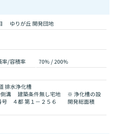
目 ゆりが丘 開発団地
蔽率/容積率
70% / 200%
道
排水浄化槽
側溝 建築条件無し宅地 ※ 浄化槽の設
番号 ４都 第１－２５６ 開発総面積