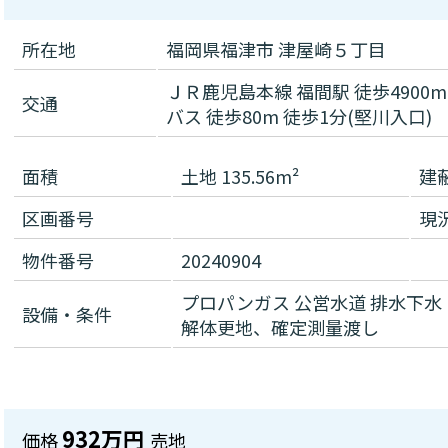
所在地
福岡県福津市 津屋崎５丁目
ＪＲ鹿児島本線 福間駅 徒歩4900m
交通
バス 徒歩80m 徒歩1分(堅川入口)
面積
土地 135.56m²
建
区画番号
現
物件番号
20240904
プロパンガス
公営水道
排水下水
設備・条件
解体更地、確定測量渡し
932万円
価格
売地