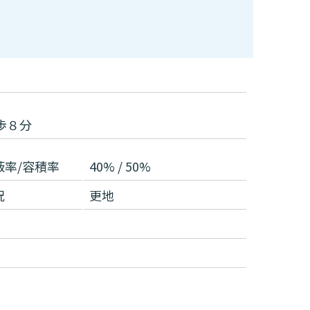
目
歩８分
蔽率/容積率
40% / 50%
況
更地