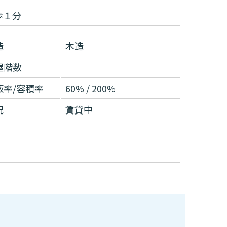
歩１分
造
木造
屋階数
蔽率/容積率
60% / 200%
況
賃貸中