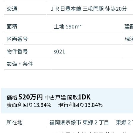
交通
ＪＲ日豊本線 三毛門駅 徒歩20分
面積
土地 590m²
建
区画番号
現
物件番号
s021
設備・条件
520万円
1DK
価格
中古戸建
間取
表面利回り
13.84%
現行利回り
13.84%
所在地
福岡県宗像市 東郷２丁目 東郷２