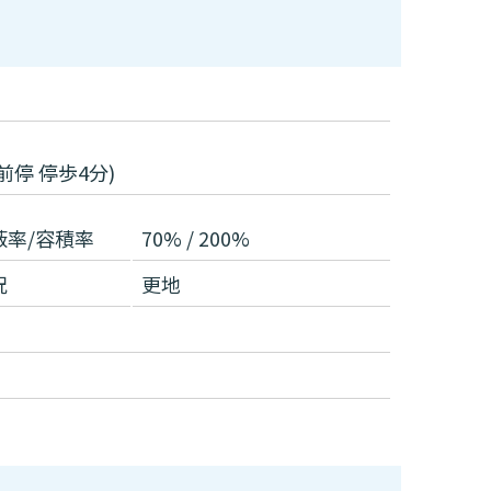
停 停歩4分)
蔽率/容積率
70% / 200%
況
更地