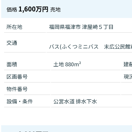
1,600万円
価格
売地
所在地
福岡県福津市 津屋崎５丁目
交通
バス(ふくつミニバス 末広公民館前
面積
土地 880m²
建
区画番号
現
物件番号
設備・条件
公営水道
排水下水