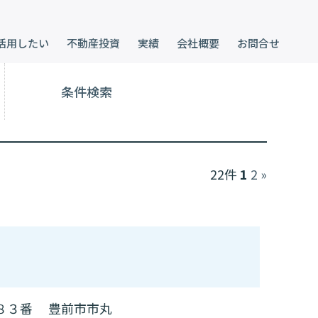
活用したい
不動産投資
実績
会社概要
お問合せ
条件検索
22件
1
2
»
８３番 豊前市市丸