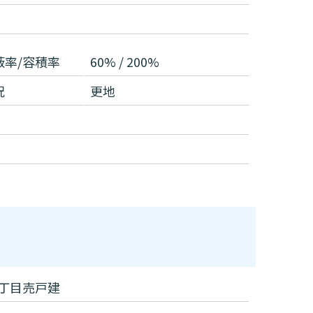
蔽率/容積率
60% / 200%
況
更地
丁目売戸建