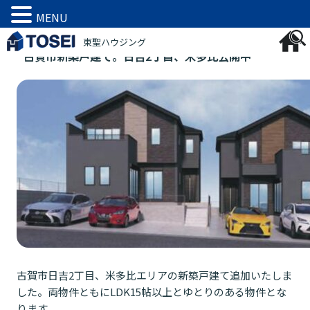
MENU
内
東聖ハウジング
容
古賀市新築戸建て。日吉2丁目、米多比公開中
を
ス
キ
ッ
プ
古賀市日吉2丁目、米多比エリアの新築戸建て追加いたしま
した。両物件ともにLDK15帖以上とゆとりのある物件とな
ります。