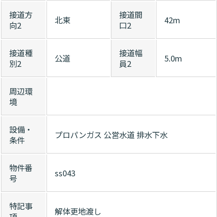
接道方
接道間
北東
42m
向2
口2
接道種
接道幅
公道
5.0m
別2
員2
周辺環
境
設備・
プロパンガス
公営水道
排水下水
条件
物件番
ss043
号
特記事
解体更地渡し
項