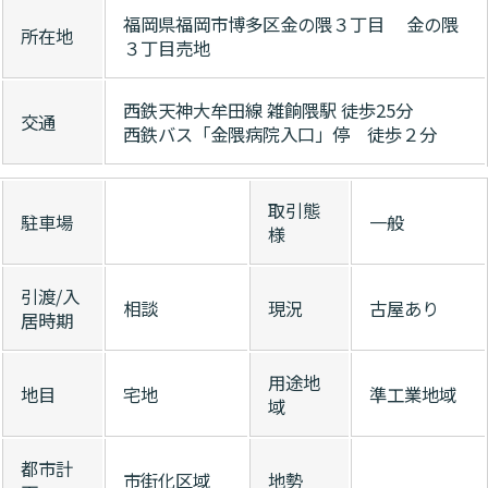
福岡県福岡市博多区金の隈３丁目 金の隈
所在地
３丁目売地
西鉄天神大牟田線 雑餉隈駅 徒歩25分
交通
西鉄バス「金隈病院入口」停 徒歩２分
取引態
駐車場
一般
様
引渡/入
相談
現況
古屋あり
居時期
用途地
地目
宅地
準工業地域
域
都市計
市街化区域
地勢