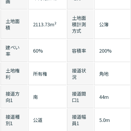
画
土地面
土地面
2113.73m²
積計測
公簿
積
方式
建ぺい
60%
容積率
200%
率
土地権
接道状
所有権
角地
利
況
接道方
接道間
南
44m
向1
口1
接道種
接道幅
公道
5.0m
別1
員1