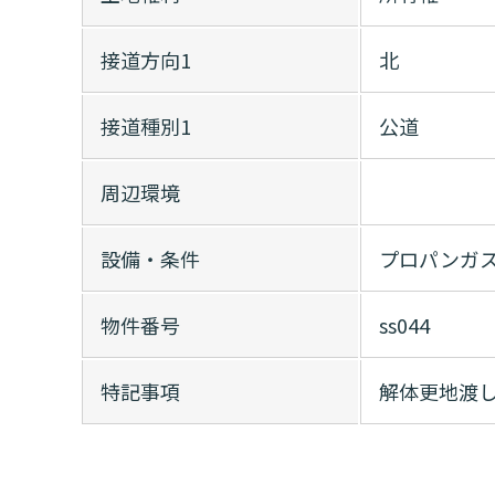
接道方向1
北
接道種別1
公道
周辺環境
設備・条件
プロパンガ
物件番号
ss044
特記事項
解体更地渡