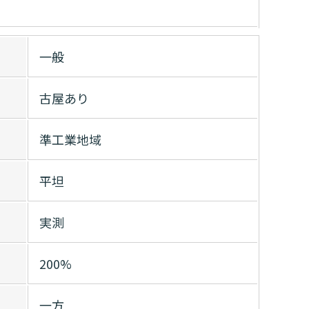
一般
古屋あり
準工業地域
平坦
実測
200%
一方