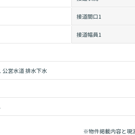
接道間口1
接道幅員1
ス
公営水道
排水下水
し
※物件掲載内容と現