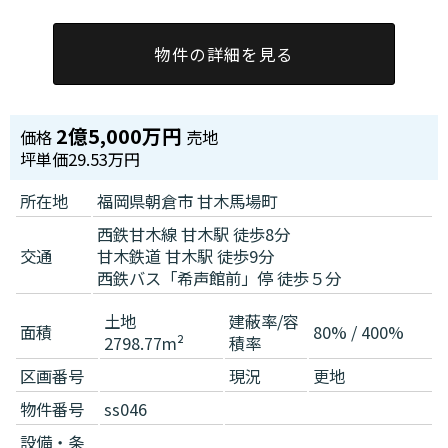
物件の詳細を見る
2億5,000万円
価格
売地
坪単価
29.53万円
所在地
福岡県朝倉市 甘木馬場町
西鉄甘木線 甘木駅 徒歩8分
交通
甘木鉄道 甘木駅 徒歩9分
西鉄バス「希声館前」停 徒歩５分
土地
建蔽率/容
面積
80% / 400%
2798.77m²
積率
区画番号
現況
更地
物件番号
ss046
設備・条