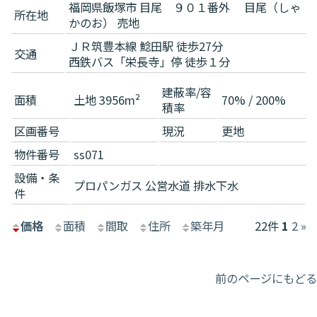
福岡県飯塚市 目尾 ９０１番外 目尾（しゃ
所在地
かのお） 売地
ＪＲ筑豊本線 鯰田駅 徒歩27分
交通
西鉄バス「栄長寺」停 徒歩１分
建蔽率/容
面積
土地 3956m²
70% / 200%
積率
区画番号
現況
更地
物件番号
ss071
設備・条
プロパンガス
公営水道
排水下水
件
価格
面積
間取
住所
築年月
22件
1
2
»
前のページにもどる