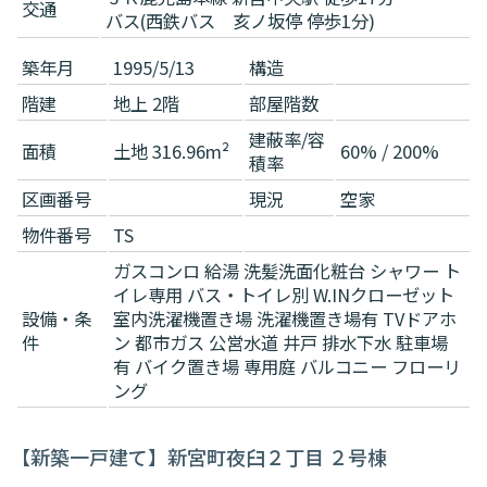
交通
バス(西鉄バス 亥ノ坂停 停歩1分)
築年月
1995/5/13
構造
階建
地上 2階
部屋階数
建蔽率/容
面積
土地 316.96m²
60% / 200%
積率
区画番号
現況
空家
物件番号
TS
ガスコンロ
給湯
洗髪洗面化粧台
シャワー
ト
イレ専用
バス・トイレ別
W.INクローゼット
設備・条
室内洗濯機置き場
洗濯機置き場有
TVドアホ
件
ン
都市ガス
公営水道
井戸
排水下水
駐車場
有
バイク置き場
専用庭
バルコニー
フローリ
ング
【新築一戸建て】新宮町夜臼２丁目 ２号棟