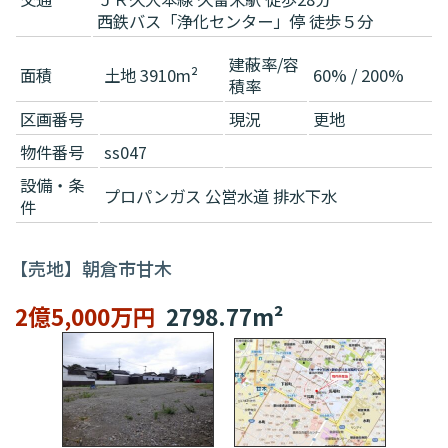
西鉄バス「浄化センター」停 徒歩５分
建蔽率/容
面積
土地 3910m²
60% / 200%
積率
区画番号
現況
更地
物件番号
ss047
設備・条
プロパンガス
公営水道
排水下水
件
【売地】朝倉市甘木
2億5,000万円
2798.77m²