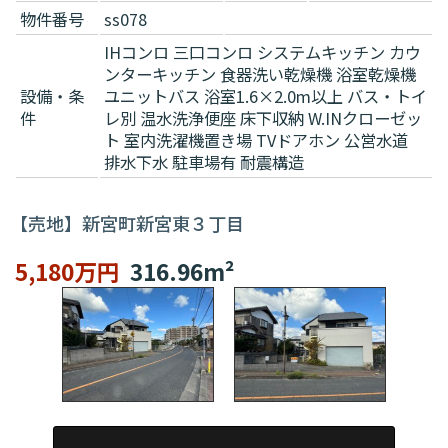
物件番号
ss078
IHコンロ
三口コンロ
システムキッチン
カウ
ンターキッチン
食器洗い乾燥機
浴室乾燥機
設備・条
ユニットバス
浴室1.6×2.0m以上
バス・トイ
件
レ別
温水洗浄便座
床下収納
W.INクローゼッ
ト
室内洗濯機置き場
TVドアホン
公営水道
排水下水
駐車場有
耐震構造
【売地】新宮町新宮東３丁目
5,180万円
316.96m²