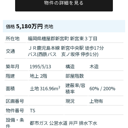
物件の詳細を見る
5,180万円
価格
売地
所在地
福岡県糟屋郡新宮町 新宮東３丁目
ＪＲ鹿児島本線 新宮中央駅 徒歩17分
交通
バス(西鉄バス 亥ノ坂停 停歩1分)
築年月
1995/5/13
構造
木造
階建
地上 2階
部屋階数
建蔽率/容
面積
土地 316.96m²
60% / 200%
積率
区画番号
現況
上物有
物件番号
TS
設備・条
都市ガス
公営水道
井戸
排水下水
件