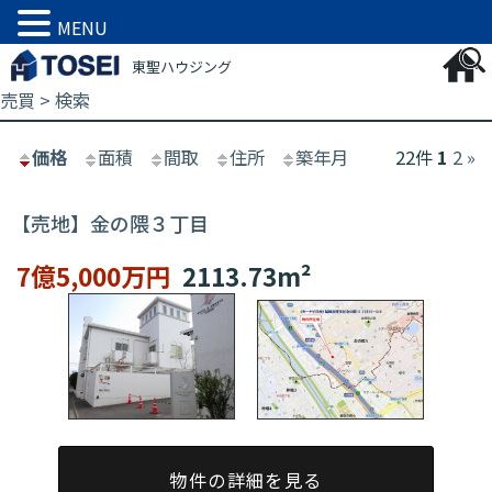
MENU
東聖ハウジング
売買 > 検索
価格
面積
間取
住所
築年月
22件
1
2
»
【売地】金の隈３丁目
7億5,000万円
2113.73m²
物件の詳細を見る