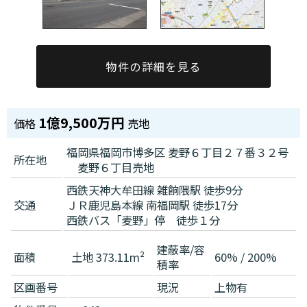
物件の詳細を見る
1億9,500万円
価格
売地
福岡県福岡市博多区 麦野６丁目２７番３２号
所在地
麦野６丁目売地
西鉄天神大牟田線 雑餉隈駅 徒歩9分
交通
ＪＲ鹿児島本線 南福岡駅 徒歩17分
西鉄バス「麦野」停 徒歩１分
建蔽率/容
面積
土地 373.11m²
60% / 200%
積率
区画番号
現況
上物有