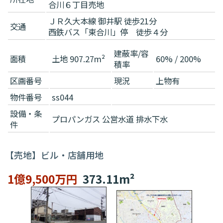
合川６丁目売地
ＪＲ久大本線 御井駅 徒歩21分
交通
西鉄バス「東合川」停 徒歩４分
建蔽率/容
面積
土地 907.27m²
60% / 200%
積率
区画番号
現況
上物有
物件番号
ss044
設備・条
プロパンガス
公営水道
排水下水
件
【売地】ビル・店舗用地
1億9,500万円
373.11m²