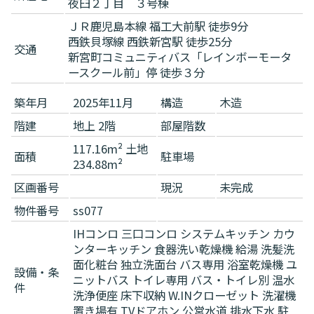
夜臼２丁目 ３号棟
ＪＲ鹿児島本線 福工大前駅 徒歩9分
西鉄貝塚線 西鉄新宮駅 徒歩25分
交通
新宮町コミュニティバス「レインボーモータ
ースクール前」停 徒歩３分
築年月
2025年11月
構造
木造
階建
地上 2階
部屋階数
117.16m² 土地
面積
駐車場
234.88m²
区画番号
現況
未完成
物件番号
ss077
IHコンロ
三口コンロ
システムキッチン
カウ
ンターキッチン
食器洗い乾燥機
給湯
洗髪洗
面化粧台
独立洗面台
バス専用
浴室乾燥機
ユ
設備・条
ニットバス
トイレ専用
バス・トイレ別
温水
件
洗浄便座
床下収納
W.INクローゼット
洗濯機
置き場有
TVドアホン
公営水道
排水下水
駐