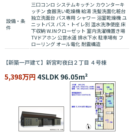
三口コンロ
システムキッチン
カウンターキ
ッチン
食器洗い乾燥機
給湯
洗髪洗面化粧台
独立洗面台
バス専用
シャワー
浴室乾燥機
ユ
設備・条
ニットバス
バス・トイレ別
温水洗浄便座
床
件
下収納
W.INクローゼット
室内洗濯機置き場
TVドアホン
公営水道
排水下水
駐車場有
フ
ローリング
オール電化
耐震構造
【新築一戸建て】新宮町夜臼２丁目 ４号棟
5,398万円
4SLDK 96.05m²