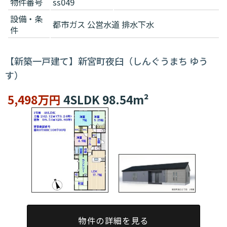
物件番号
ss049
設備・条
都市ガス
公営水道
排水下水
件
【新築一戸建て】新宮町夜臼（しんぐうまち ゆう
す）
5,498万円
4SLDK 98.54m²
物件の詳細を見る