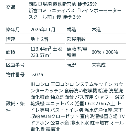
西鉄貝塚線 西鉄新宮駅 徒歩25分
交通
新宮コミュニティバス「レインボーモーター
スクール前」停 徒歩３分
築年月
2025年11月
構造
木造
階建
地上 2階
部屋階数
113.44m² 土地
建蔽率/容
面積
60% / 200%
233.57m²
積率
区画番号
現況
未完成
物件番号
ss076
IHコンロ
三口コンロ
システムキッチン
カウ
ンターキッチン
食器洗い乾燥機
給湯
洗髪洗
面化粧台
独立洗面台
バス専用
シャワー
浴室
設備・条
乾燥機
ユニットバス
浴室1.6×2.0m以上
ト
件
イレ専用
バス・トイレ別
温水洗浄便座
床下
収納
W.INクローゼット
室内洗濯機置き場
TV
ドアホン
公営水道
排水下水
駐車場有
オール
電化
耐震構造