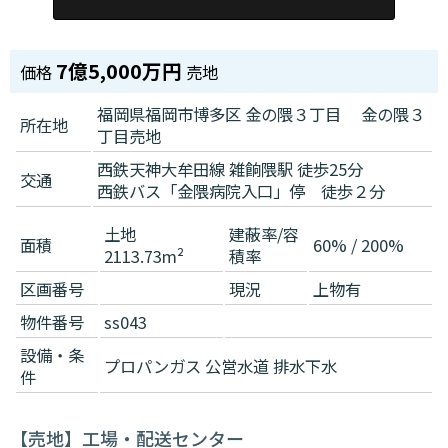
7億5,000万円
価格
売地
福岡県福岡市博多区 金の隈３丁目 金の隈３
所在地
丁目売地
西鉄天神大牟田線 雑餉隈駅 徒歩25分
交通
西鉄バス「金隈病院入口」停 徒歩２分
土地
建蔽率/容
面積
60% / 200%
2113.73m²
積率
区画番号
現況
上物有
物件番号
ss043
設備・条
プロパンガス
公営水道
排水下水
件
【売地】工場・配送センター