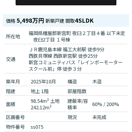
5,498万円
4SLDK
価格
新築戸建
間取
福岡県糟屋郡新宮町 夜臼２丁目４番 以下未定
所在地
夜臼2丁目 １号棟
ＪＲ鹿児島本線 福工大前駅 徒歩9分
西鉄貝塚線 西鉄新宮駅 徒歩25分
交通
新宮コミュニティバス「レインボーモーター
スクール前」停 徒歩３分
築年月
2025年10月
構造
木造
階建
地上 1階
部屋階数
98.54m² 土地
建蔽率/容
面積
60% / 200%
242.12m²
積率
区画番号
現況
未完成
物件番号
ss075