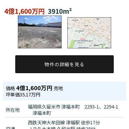
4億1,600万円
3910m²
物件の詳細を見る
4億1,600万円
価格
売地
坪単価
35.17万円
福岡県久留米市 津福本町 2293-1、2294-1
所在地
津福本町
西鉄天神大牟田線 津福駅 徒歩17分
交通
ＪＲ久大本線 久留米駅 徒歩28分