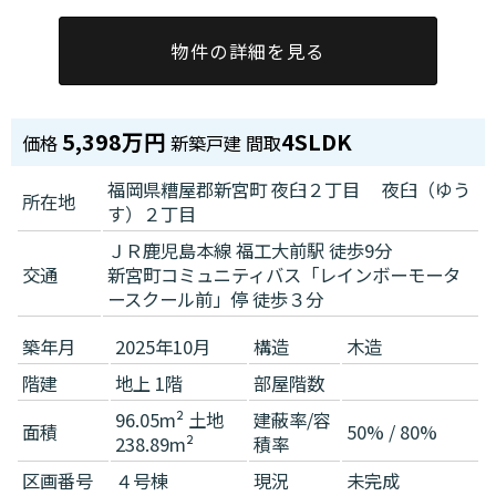
物件の詳細を見る
5,398万円
4SLDK
価格
新築戸建
間取
福岡県糟屋郡新宮町 夜臼２丁目 夜臼（ゆう
所在地
す）２丁目
ＪＲ鹿児島本線 福工大前駅 徒歩9分
交通
新宮町コミュニティバス「レインボーモータ
ースクール前」停 徒歩３分
築年月
2025年10月
構造
木造
階建
地上 1階
部屋階数
96.05m² 土地
建蔽率/容
面積
50% / 80%
238.89m²
積率
区画番号
４号棟
現況
未完成