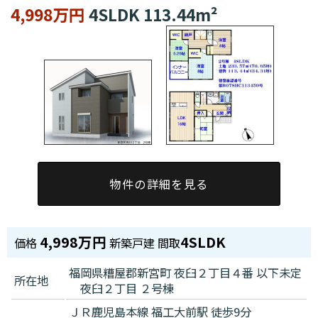
4,998万円
4SLDK 113.44m²
物件の詳細を見る
4,998万円
4SLDK
価格
新築戸建
間取
福岡県糟屋郡新宮町 夜臼２丁目４番 以下未定
所在地
夜臼２丁目 ２号棟
ＪＲ鹿児島本線 福工大前駅 徒歩9分